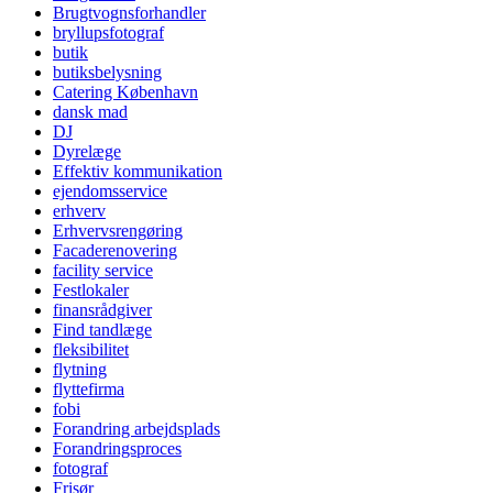
Brugtvognsforhandler
bryllupsfotograf
butik
butiksbelysning
Catering København
dansk mad
DJ
Dyrelæge
Effektiv kommunikation
ejendomsservice
erhverv
Erhvervsrengøring
Facaderenovering
facility service
Festlokaler
finansrådgiver
Find tandlæge
fleksibilitet
flytning
flyttefirma
fobi
Forandring arbejdsplads
Forandringsproces
fotograf
Frisør