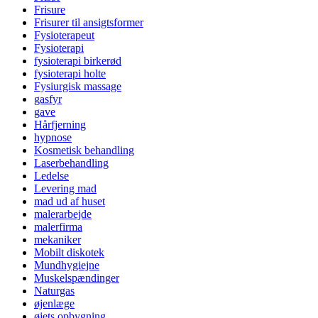
Frisure
Frisurer til ansigtsformer
Fysioterapeut
Fysioterapi
fysioterapi birkerød
fysioterapi holte
Fysiurgisk massage
gasfyr
gave
Hårfjerning
hypnose
Kosmetisk behandling
Laserbehandling
Ledelse
Levering mad
mad ud af huset
malerarbejde
malerfirma
mekaniker
Mobilt diskotek
Mundhygiejne
Muskelspændinger
Naturgas
øjenlæge
øjets opbygning