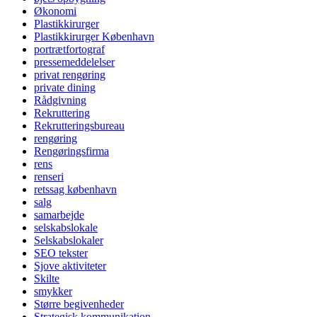
Økonomi
Plastikkirurger
Plastikkirurger København
portrætfortograf
pressemeddelelser
privat rengøring
private dining
Rådgivning
Rekruttering
Rekrutteringsbureau
rengøring
Rengøringsfirma
rens
renseri
retssag københavn
salg
samarbejde
selskabslokale
Selskabslokaler
SEO tekster
Sjove aktiviteter
Skilte
smykker
Større begivenheder
Strategisk kommunikation