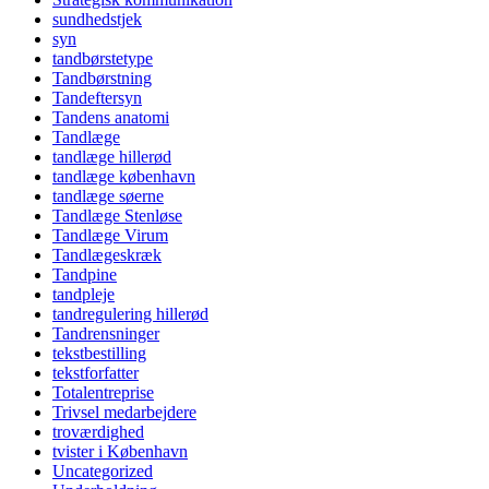
sundhedstjek
syn
tandbørstetype
Tandbørstning
Tandeftersyn
Tandens anatomi
Tandlæge
tandlæge hillerød
tandlæge københavn
tandlæge søerne
Tandlæge Stenløse
Tandlæge Virum
Tandlægeskræk
Tandpine
tandpleje
tandregulering hillerød
Tandrensninger
tekstbestilling
tekstforfatter
Totalentreprise
Trivsel medarbejdere
troværdighed
tvister i København
Uncategorized