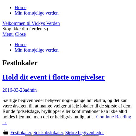
Home
Min fornøjelige verden
Velkommen til Vickys Verden
Stop ikke din færden :-)
Menu
Close
Home
Min fornøjelige verden
Festlokaler
Hold dit event i flotte omgivelser
2016-03-23
admin
Særlige begivenheder behøver nogle gange lidt ekstra, og det kan
være årsagen til, at mange vælger at leje lokaler til de største af dem.
Runde fødselsdage, bryllupper eller konfirmationer kan ikke altid
holdes hjemme, men det er heldigvis muligt at…
Continue Reading
→
Festlokaler
,
Selskabslokaler
,
Større begivenheder