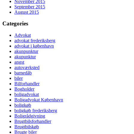
November 2015
September 2015
August 2015
Categories
Advokat
advokat frederiksberg
advokat i københavn
akunpunktur
akupunktur
angst
autoværksted
barnedåb
biler
Bilforhandler
Bogholder
boligadvokat
Boligadvokat København
boligkøb
boligkøb frederiksberg
Boligrådgivning
Brugtbilsforhandler
Brugtbilskøb
Brugte biler