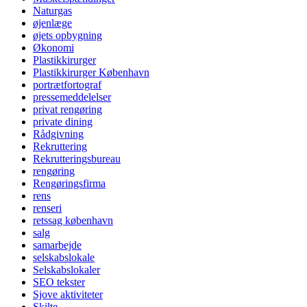
Naturgas
øjenlæge
øjets opbygning
Økonomi
Plastikkirurger
Plastikkirurger København
portrætfortograf
pressemeddelelser
privat rengøring
private dining
Rådgivning
Rekruttering
Rekrutteringsbureau
rengøring
Rengøringsfirma
rens
renseri
retssag københavn
salg
samarbejde
selskabslokale
Selskabslokaler
SEO tekster
Sjove aktiviteter
Skilte