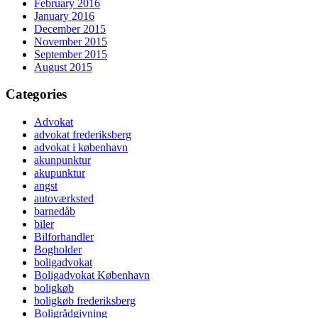
February 2016
January 2016
December 2015
November 2015
September 2015
August 2015
Categories
Advokat
advokat frederiksberg
advokat i københavn
akunpunktur
akupunktur
angst
autoværksted
barnedåb
biler
Bilforhandler
Bogholder
boligadvokat
Boligadvokat København
boligkøb
boligkøb frederiksberg
Boligrådgivning