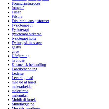
Forandringsproces
fotograf
Frisør
Frisure
Frisurer til ansigtsformer
Fysioterapeut
Fysioterapi
fysioterapi birkerød
fysioterapi holte
Fysiurgisk massage
gasfyr
gave
Hårfjerning
hypnose
Kosmetisk behandling
Laserbehandling
Ledelse
Levering mad
mad ud af huset
malerarbejde
malerfirma
mekaniker
Mobilt diskotek
Mundhygiejne
Muskelspændinger