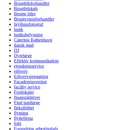
Brugtbilsforhandler
Brugtbilskøb
Brugte biler
Brugtvognsforhandler
bryllupsfotograf
butik
butiksbelysning
Catering København
dansk mad
DJ
Dyrelæge
Effektiv kommunikation
ejendomsservice
erhverv
Erhvervsrengøring
Facaderenovering
facility service
Festlokaler
finansrådgiver
Find tandlæge
fleksibilitet
flytning
flyttefirma
fobi
Forandring arbejdsplads