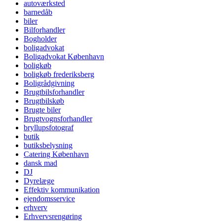
autoværksted
barnedåb
biler
Bilforhandler
Bogholder
boligadvokat
Boligadvokat København
boligkøb
boligkøb frederiksberg
Boligrådgivning
Brugtbilsforhandler
Brugtbilskøb
Brugte biler
Brugtvognsforhandler
bryllupsfotograf
butik
butiksbelysning
Catering København
dansk mad
DJ
Dyrelæge
Effektiv kommunikation
ejendomsservice
erhverv
Erhvervsrengøring