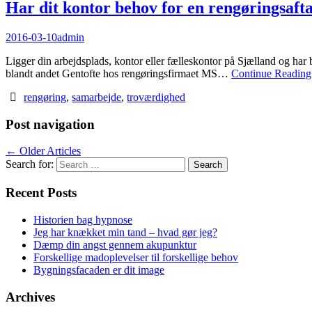
Har dit kontor behov for en rengøringsaft
2016-03-10
admin
Ligger din arbejdsplads, kontor eller fælleskontor på Sjælland og har
blandt andet Gentofte hos rengøringsfirmaet MS…
Continue Readin
rengøring
,
samarbejde
,
troværdighed
Post navigation
←
Older Articles
Search for:
Recent Posts
Historien bag hypnose
Jeg har knækket min tand – hvad gør jeg?
Dæmp din angst gennem akupunktur
Forskellige madoplevelser til forskellige behov
Bygningsfacaden er dit image
Archives