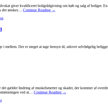
okat giver kvalificeret boligrådgivning om køb og salg af boliger. En
vis der ønskes…
Continue Reading
→
ing
n
ge i mellem. Der er meget at tage hensyn til, udover selvfølgelig bel
år det gælder lindring af muskelsmerter og skader, der kommer af over
emstrømningen ved at…
Continue Reading
→
er