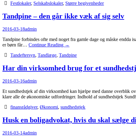
Festlokaler
,
Selskabslokaler
,
Større begivenheder
Tandpine – den går ikke væk af sig selv
2016-03-18
admin
Tandpine forbindes ofte med noget fra gamle dage og måske endda isæ
er børn får…
Continue Reading
→
Tandeftersyn
,
Tandlæge
,
Tandpine
Har din virksomhed brug for et sundhedst
2016-03-16
admin
Et sundhedstjek af din virksomhed kan hjælpe med danne overblik ov
klare alle de økonomiske udfordringer. Indhold af sundhedstjek Su
finansrådgiver
,
Økonomi
,
sundhedstjek
Husk en boligadvokat, hvis du skal sælge d
2016-03-14
admin