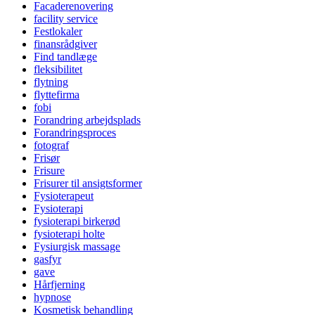
Facaderenovering
facility service
Festlokaler
finansrådgiver
Find tandlæge
fleksibilitet
flytning
flyttefirma
fobi
Forandring arbejdsplads
Forandringsproces
fotograf
Frisør
Frisure
Frisurer til ansigtsformer
Fysioterapeut
Fysioterapi
fysioterapi birkerød
fysioterapi holte
Fysiurgisk massage
gasfyr
gave
Hårfjerning
hypnose
Kosmetisk behandling