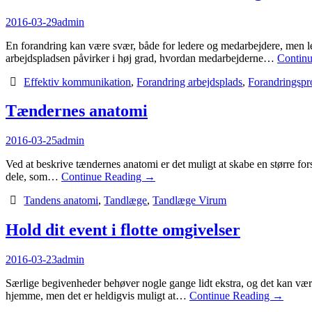
2016-03-29
admin
En forandring kan være svær, både for ledere og medarbejdere, men le
arbejdspladsen påvirker i høj grad, hvordan medarbejderne…
Contin
Effektiv kommunikation
,
Forandring arbejdsplads
,
Forandringspr
Tændernes anatomi
2016-03-25
admin
Ved at beskrive tændernes anatomi er det muligt at skabe en større fors
dele, som…
Continue Reading
→
Tandens anatomi
,
Tandlæge
,
Tandlæge Virum
Hold dit event i flotte omgivelser
2016-03-23
admin
Særlige begivenheder behøver nogle gange lidt ekstra, og det kan være 
hjemme, men det er heldigvis muligt at…
Continue Reading
→