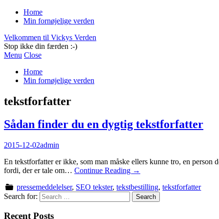
Home
Min fornøjelige verden
Velkommen til Vickys Verden
Stop ikke din færden :-)
Menu
Close
Home
Min fornøjelige verden
tekstforfatter
Sådan finder du en dygtig tekstforfatter
2015-12-02
admin
En tekstforfatter er ikke, som man måske ellers kunne tro, en person der
fordi, der er tale om…
Continue Reading
→
pressemeddelelser
,
SEO tekster
,
tekstbestilling
,
tekstforfatter
Search for:
Recent Posts