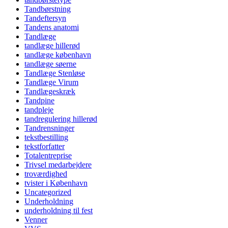
Tandbørstning
Tandeftersyn
Tandens anatomi
Tandlæge
tandlæge hillerød
tandlæge københavn
tandlæge søerne
Tandlæge Stenløse
Tandlæge Virum
Tandlægeskræk
Tandpine
tandpleje
tandregulering hillerød
Tandrensninger
tekstbestilling
tekstforfatter
Totalentreprise
Trivsel medarbejdere
troværdighed
tvister i København
Uncategorized
Underholdning
underholdning til fest
Venner