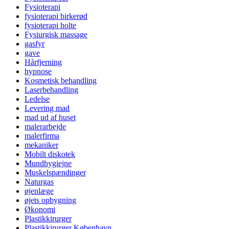
Fysioterapi
fysioterapi birkerød
fysioterapi holte
Fysiurgisk massage
gasfyr
gave
Hårfjerning
hypnose
Kosmetisk behandling
Laserbehandling
Ledelse
Levering mad
mad ud af huset
malerarbejde
malerfirma
mekaniker
Mobilt diskotek
Mundhygiejne
Muskelspændinger
Naturgas
øjenlæge
øjets opbygning
Økonomi
Plastikkirurger
Plastikkirurger København