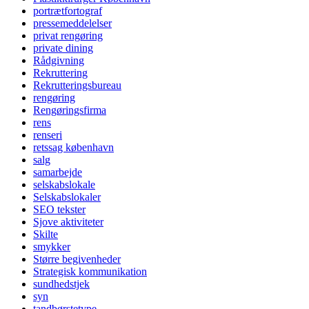
portrætfortograf
pressemeddelelser
privat rengøring
private dining
Rådgivning
Rekruttering
Rekrutteringsbureau
rengøring
Rengøringsfirma
rens
renseri
retssag københavn
salg
samarbejde
selskabslokale
Selskabslokaler
SEO tekster
Sjove aktiviteter
Skilte
smykker
Større begivenheder
Strategisk kommunikation
sundhedstjek
syn
tandbørstetype