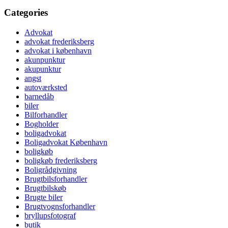
Categories
Advokat
advokat frederiksberg
advokat i københavn
akunpunktur
akupunktur
angst
autoværksted
barnedåb
biler
Bilforhandler
Bogholder
boligadvokat
Boligadvokat København
boligkøb
boligkøb frederiksberg
Boligrådgivning
Brugtbilsforhandler
Brugtbilskøb
Brugte biler
Brugtvognsforhandler
bryllupsfotograf
butik