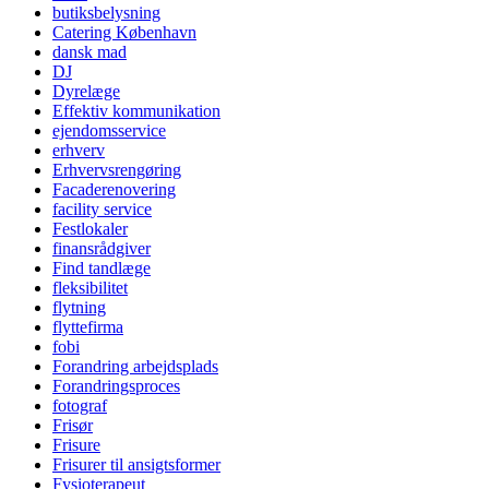
butiksbelysning
Catering København
dansk mad
DJ
Dyrelæge
Effektiv kommunikation
ejendomsservice
erhverv
Erhvervsrengøring
Facaderenovering
facility service
Festlokaler
finansrådgiver
Find tandlæge
fleksibilitet
flytning
flyttefirma
fobi
Forandring arbejdsplads
Forandringsproces
fotograf
Frisør
Frisure
Frisurer til ansigtsformer
Fysioterapeut