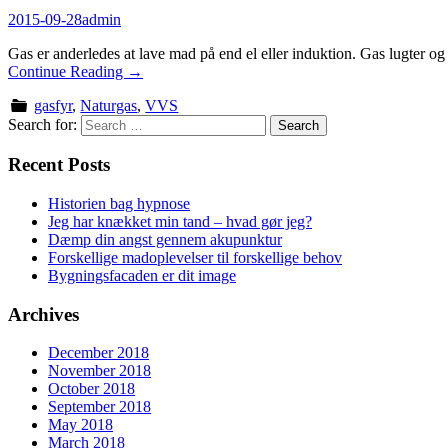
2015-09-28
admin
Gas er anderledes at lave mad på end el eller induktion. Gas lugter 
Continue Reading
→
gasfyr
,
Naturgas
,
VVS
Search for:
Recent Posts
Historien bag hypnose
Jeg har knækket min tand – hvad gør jeg?
Dæmp din angst gennem akupunktur
Forskellige madoplevelser til forskellige behov
Bygningsfacaden er dit image
Archives
December 2018
November 2018
October 2018
September 2018
May 2018
March 2018