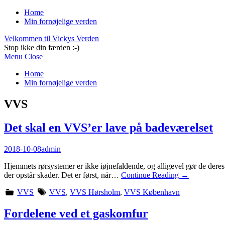
Home
Min fornøjelige verden
Velkommen til Vickys Verden
Stop ikke din færden :-)
Menu
Close
Home
Min fornøjelige verden
VVS
Det skal en VVS’er lave på badeværelset
2018-10-08
admin
Hjemmets rørsystemer er ikke iøjnefaldende, og alligevel gør de deres a
der opstår skader. Det er først, når…
Continue Reading
→
VVS
VVS
,
VVS Hørsholm
,
VVS København
Fordelene ved et gaskomfur