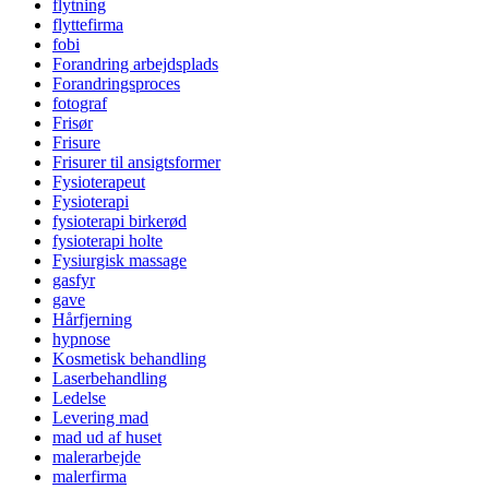
flytning
flyttefirma
fobi
Forandring arbejdsplads
Forandringsproces
fotograf
Frisør
Frisure
Frisurer til ansigtsformer
Fysioterapeut
Fysioterapi
fysioterapi birkerød
fysioterapi holte
Fysiurgisk massage
gasfyr
gave
Hårfjerning
hypnose
Kosmetisk behandling
Laserbehandling
Ledelse
Levering mad
mad ud af huset
malerarbejde
malerfirma