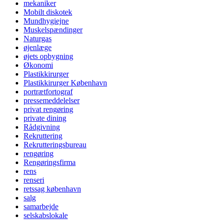
mekaniker
Mobilt diskotek
Mundhygiejne
Muskelspændinger
Naturgas
øjenlæge
øjets opbygning
Økonomi
Plastikkirurger
Plastikkirurger København
portrætfortograf
pressemeddelelser
privat rengøring
private dining
Rådgivning
Rekruttering
Rekrutteringsbureau
rengøring
Rengøringsfirma
rens
renseri
retssag københavn
salg
samarbejde
selskabslokale