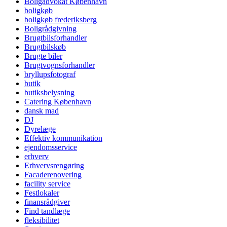
Boligadvokat København
boligkøb
boligkøb frederiksberg
Boligrådgivning
Brugtbilsforhandler
Brugtbilskøb
Brugte biler
Brugtvognsforhandler
bryllupsfotograf
butik
butiksbelysning
Catering København
dansk mad
DJ
Dyrelæge
Effektiv kommunikation
ejendomsservice
erhverv
Erhvervsrengøring
Facaderenovering
facility service
Festlokaler
finansrådgiver
Find tandlæge
fleksibilitet