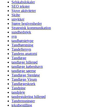
Selskabslokaler
SEO tekster
Sjove aktiviteter
Skilte
smykker
Større begivenheder
Strategisk kommunikation
sundhedstjek
syn
tandbørstetype
Tandbørstning
Tandeftersyn
Tandens anatomi
Tandlæge
tandlæge hillerød
tandlæge københavn
tandlæge søerne
Tandlæge Stenløse
Tandlæge Virum
Tandlægeskræk
Tandpine
tandpleje
tandregulering hillerød
Tandrensninger
tekstbestilling