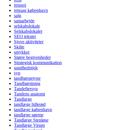
renseri
retssag københavn
salg
samarbejde
selskabslokale
Selskabslokaler
SEO tekster
Sjove aktiviteter
Skilte
smykker
Større begivenheder
Strategisk kommunikation
sundhedstjek
syn
tandbørstetype
Tandbørstning
Tandeftersyn
Tandens anatomi
Tandlæge
tandlæge hillerød
tandlæge københavn
tandlæge søerne
Tandlæge Stenløse
Tandlæge Virum