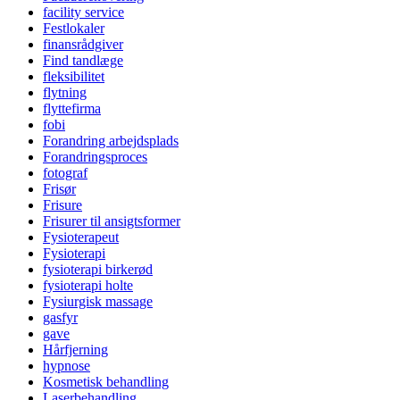
facility service
Festlokaler
finansrådgiver
Find tandlæge
fleksibilitet
flytning
flyttefirma
fobi
Forandring arbejdsplads
Forandringsproces
fotograf
Frisør
Frisure
Frisurer til ansigtsformer
Fysioterapeut
Fysioterapi
fysioterapi birkerød
fysioterapi holte
Fysiurgisk massage
gasfyr
gave
Hårfjerning
hypnose
Kosmetisk behandling
Laserbehandling