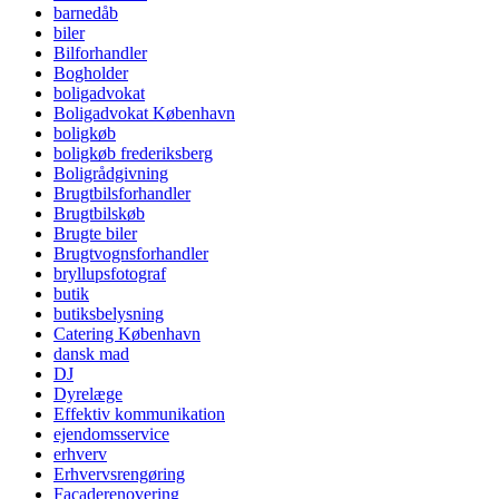
barnedåb
biler
Bilforhandler
Bogholder
boligadvokat
Boligadvokat København
boligkøb
boligkøb frederiksberg
Boligrådgivning
Brugtbilsforhandler
Brugtbilskøb
Brugte biler
Brugtvognsforhandler
bryllupsfotograf
butik
butiksbelysning
Catering København
dansk mad
DJ
Dyrelæge
Effektiv kommunikation
ejendomsservice
erhverv
Erhvervsrengøring
Facaderenovering