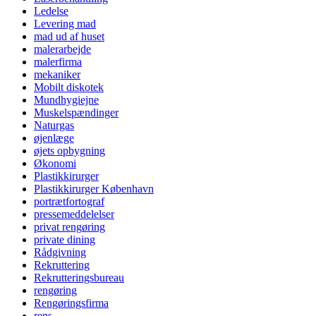
Ledelse
Levering mad
mad ud af huset
malerarbejde
malerfirma
mekaniker
Mobilt diskotek
Mundhygiejne
Muskelspændinger
Naturgas
øjenlæge
øjets opbygning
Økonomi
Plastikkirurger
Plastikkirurger København
portrætfortograf
pressemeddelelser
privat rengøring
private dining
Rådgivning
Rekruttering
Rekrutteringsbureau
rengøring
Rengøringsfirma
rens