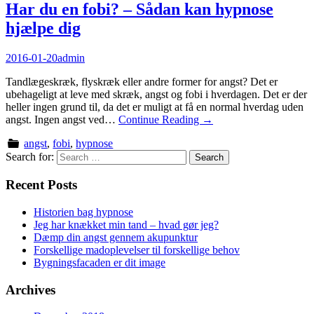
Har du en fobi? – Sådan kan hypnose
hjælpe dig
2016-01-20
admin
Tandlægeskræk, flyskræk eller andre former for angst? Det er
ubehageligt at leve med skræk, angst og fobi i hverdagen. Det er der
heller ingen grund til, da det er muligt at få en normal hverdag uden
angst. Ingen angst ved…
Continue Reading
→
angst
,
fobi
,
hypnose
Search for:
Recent Posts
Historien bag hypnose
Jeg har knækket min tand – hvad gør jeg?
Dæmp din angst gennem akupunktur
Forskellige madoplevelser til forskellige behov
Bygningsfacaden er dit image
Archives