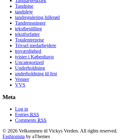
Tandlægeskræk
Tandpine
tandpleje
tandregulering hillerød
Tandrensninger
tekstbestilling
tekstforfatter
Totalentreprise
Trivsel medarbejdere
troværdighed
tvister i København
Uncategorized
Underholdning
underholdning til fest
Venner
VVS
Meta
Log in
Entries
RSS
Comments
RSS
© 2026 Velkommen til Vickys Verden. All rights reserved.
Fashionista
by aThemes