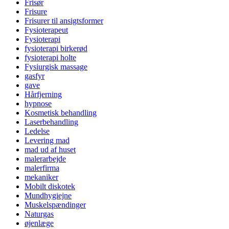
Frisør
Frisure
Frisurer til ansigtsformer
Fysioterapeut
Fysioterapi
fysioterapi birkerød
fysioterapi holte
Fysiurgisk massage
gasfyr
gave
Hårfjerning
hypnose
Kosmetisk behandling
Laserbehandling
Ledelse
Levering mad
mad ud af huset
malerarbejde
malerfirma
mekaniker
Mobilt diskotek
Mundhygiejne
Muskelspændinger
Naturgas
øjenlæge