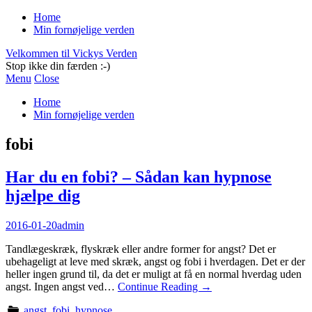
Home
Min fornøjelige verden
Velkommen til Vickys Verden
Stop ikke din færden :-)
Menu
Close
Home
Min fornøjelige verden
fobi
Har du en fobi? – Sådan kan hypnose
hjælpe dig
2016-01-20
admin
Tandlægeskræk, flyskræk eller andre former for angst? Det er
ubehageligt at leve med skræk, angst og fobi i hverdagen. Det er der
heller ingen grund til, da det er muligt at få en normal hverdag uden
angst. Ingen angst ved…
Continue Reading
→
angst
,
fobi
,
hypnose