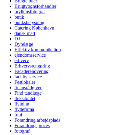
Brugte biler
Brugtvognsforhandler
bryllupsfotograf
butik
butiksbelysning
Catering København
dansk mad
DJ
Dyrelæge
Effektiv kommunikation
ejendomsservice
erhverv
Erhvervsrengøring
Facaderenovering
facility service
Festlokaler
finansrådgiver
Find tandlæge
fleksibilitet
flytning
flyttefirma
fobi
Forandring arbejdsplads
Forandringsproces
fotograf