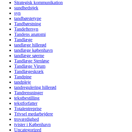
Strategisk kommunikation
sundhedstjek
syn
tandbørstetype
Tandbørstning
Tandeftersyn
Tandens anatomi
Tandlæge
tandlæge hillerød
tandlæge københavn
tandlæge søerne
Tandlæge Stenløse
Tandlæge Virum
Tandlægeskræk
Tandpine
tandpleje
tandregulering hillerød
Tandrensninger
tekstbestilling
tekstforfatter
Totalentreprise
Trivsel medarbejdere
troværdighed
tvister i København
Uncategorized