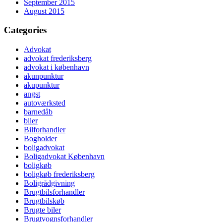
September 2015
August 2015
Categories
Advokat
advokat frederiksberg
advokat i københavn
akunpunktur
akupunktur
angst
autoværksted
barnedåb
biler
Bilforhandler
Bogholder
boligadvokat
Boligadvokat København
boligkøb
boligkøb frederiksberg
Boligrådgivning
Brugtbilsforhandler
Brugtbilskøb
Brugte biler
Brugtvognsforhandler