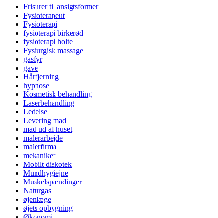
Frisurer til ansigtsformer
Fysioterapeut
Fysioterapi
fysioterapi birkerød
fysioterapi holte
Fysiurgisk massage
gasfyr
gave
Hårfjerning
hypnose
Kosmetisk behandling
Laserbehandling
Ledelse
Levering mad
mad ud af huset
malerarbejde
malerfirma
mekaniker
Mobilt diskotek
Mundhygiejne
Muskelspændinger
Naturgas
øjenlæge
øjets opbygning
Økonomi