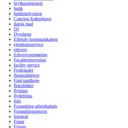
bryllupsfotograf
butik
butiksbelysning
Catering København
dansk mad
DJ
Dyrelæge
Effektiv kommunikation
ejendomsservice
erhverv
Erhvervsrengøring
Facaderenovering
facility service
Festlokaler
finansrådgiver
Find tandlæge
fleksibilitet
flytning
flyttefirma
fobi
Forandring arbejdsplads
Forandringsproces
fotograf
Frisør
Frisure