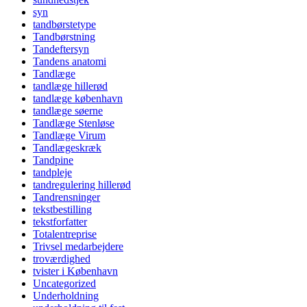
syn
tandbørstetype
Tandbørstning
Tandeftersyn
Tandens anatomi
Tandlæge
tandlæge hillerød
tandlæge københavn
tandlæge søerne
Tandlæge Stenløse
Tandlæge Virum
Tandlægeskræk
Tandpine
tandpleje
tandregulering hillerød
Tandrensninger
tekstbestilling
tekstforfatter
Totalentreprise
Trivsel medarbejdere
troværdighed
tvister i København
Uncategorized
Underholdning