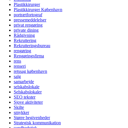
Plastikkirurger
Plastikkirurger København
portrætfortograf
pressemeddelelser
privat rengøring
private dining
Rådgivning
Rekruttering
Rekrutteringsbureau
rengøring
Rengøringsfirma
rens
renseri
retssag københavn
salg
samarbejde
selskabslokale
Selskabslokaler
SEO tekster
Sjove aktiviteter
Skilte
smykker
Større begivenheder
Strategisk kommunikation
sundhedstjek