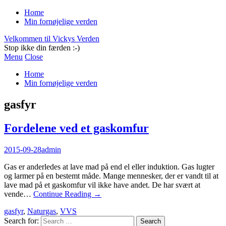
Home
Min fornøjelige verden
Velkommen til Vickys Verden
Stop ikke din færden :-)
Menu
Close
Home
Min fornøjelige verden
gasfyr
Fordelene ved et gaskomfur
2015-09-28
admin
Gas er anderledes at lave mad på end el eller induktion. Gas lugter
og larmer på en bestemt måde. Mange mennesker, der er vandt til at
lave mad på et gaskomfur vil ikke have andet. De har svært at
vende…
Continue Reading
→
gasfyr
,
Naturgas
,
VVS
Search for: