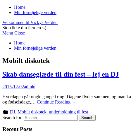
Home
Min fornøjelige verden
Velkommen til Vickys Verden
Stop ikke din færden :-)
Menu
Close
Home
Min fornøjelige verden
Mobilt diskotek
Skab danseglæde til din fest – lej en DJ
2015-12-02
admin
Hverdagen går nogle gange i ring. Dagene flyder sammen, og man kan nær
og fødselsdage,…
Continue Reading
→
DJ
,
Mobilt diskotek
,
underholdning til fest
Search for:
Recent Posts