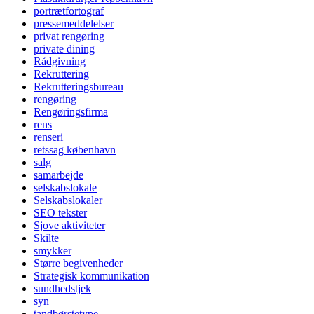
portrætfortograf
pressemeddelelser
privat rengøring
private dining
Rådgivning
Rekruttering
Rekrutteringsbureau
rengøring
Rengøringsfirma
rens
renseri
retssag københavn
salg
samarbejde
selskabslokale
Selskabslokaler
SEO tekster
Sjove aktiviteter
Skilte
smykker
Større begivenheder
Strategisk kommunikation
sundhedstjek
syn
tandbørstetype