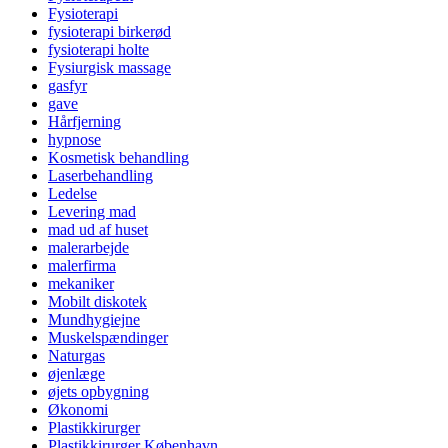
Fysioterapi
fysioterapi birkerød
fysioterapi holte
Fysiurgisk massage
gasfyr
gave
Hårfjerning
hypnose
Kosmetisk behandling
Laserbehandling
Ledelse
Levering mad
mad ud af huset
malerarbejde
malerfirma
mekaniker
Mobilt diskotek
Mundhygiejne
Muskelspændinger
Naturgas
øjenlæge
øjets opbygning
Økonomi
Plastikkirurger
Plastikkirurger København