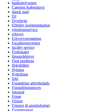
butiksbelysning
Catering København
dansk mad
DJ
Dyrelæge
Effektiv kommunikation
ejendomsservice
erhverv
Erhvervsrengøring
Facaderenovering
facility service
Festlokaler
finansrådgiver
Find tandlæge
fleksibilitet
flytning
flyttefirma
fobi
Forandring arbejdsplads
Forandringsproces
fotograf
Frisør
Frisure
Frisurer til ansigtsformer
Fysioterapeut