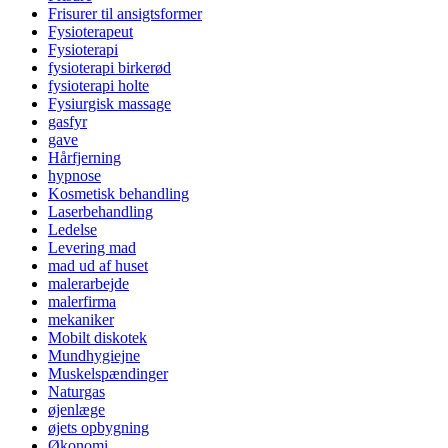
Frisurer til ansigtsformer
Fysioterapeut
Fysioterapi
fysioterapi birkerød
fysioterapi holte
Fysiurgisk massage
gasfyr
gave
Hårfjerning
hypnose
Kosmetisk behandling
Laserbehandling
Ledelse
Levering mad
mad ud af huset
malerarbejde
malerfirma
mekaniker
Mobilt diskotek
Mundhygiejne
Muskelspændinger
Naturgas
øjenlæge
øjets opbygning
Økonomi