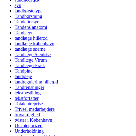
syn
tandbørstetype
Tandbørstning
Tandeftersyn
Tandens anatomi
Tandlæge
tandlæge hillerød
tandlæge københavn
tandlæge søerne
Tandlæge Stenløse
Tandlæge Virum
Tandlægeskræk
Tandpine
tandpleje
tandregulering hillerød
Tandrensninger
tekstbestilling
tekstforfatter
Totalentreprise
Trivsel medarbejdere
troværdighed
tvister i København
Uncategorized
Underholdning