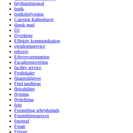
bryllupsfotograf
butik
butiksbelysning
Catering København
dansk mad
DJ
Dyrelæge
Effektiv kommunikation
ejendomsservice
erhverv
Erhvervsrengøring
Facaderenovering
facility service
Festlokaler
finansrådgiver
Find tandlæge
fleksibilitet
flytning
flyttefirma
fobi
Forandring arbejdsplads
Forandringsproces
fotograf
Frisør
Frisure