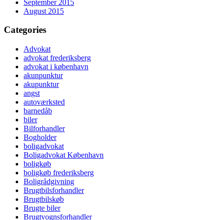
September 2015
August 2015
Categories
Advokat
advokat frederiksberg
advokat i københavn
akunpunktur
akupunktur
angst
autoværksted
barnedåb
biler
Bilforhandler
Bogholder
boligadvokat
Boligadvokat København
boligkøb
boligkøb frederiksberg
Boligrådgivning
Brugtbilsforhandler
Brugtbilskøb
Brugte biler
Brugtvognsforhandler