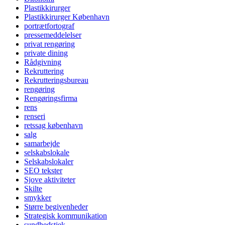
Plastikkirurger
Plastikkirurger København
portrætfortograf
pressemeddelelser
privat rengøring
private dining
Rådgivning
Rekruttering
Rekrutteringsbureau
rengøring
Rengøringsfirma
rens
renseri
retssag københavn
salg
samarbejde
selskabslokale
Selskabslokaler
SEO tekster
Sjove aktiviteter
Skilte
smykker
Større begivenheder
Strategisk kommunikation
sundhedstjek